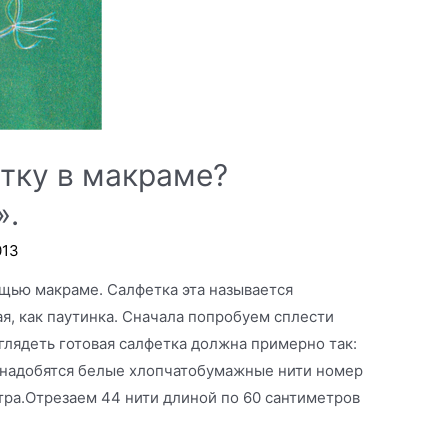
етку в макраме?
».
013
щью макраме. Салфетка эта называется
ая, как паутинка. Сначала попробуем сплести
лядеть готовая салфетка должна примерно так:
онадобятся белые хлопчатобумажные нити номер
тра.Отрезаем 44 нити длиной по 60 сантиметров