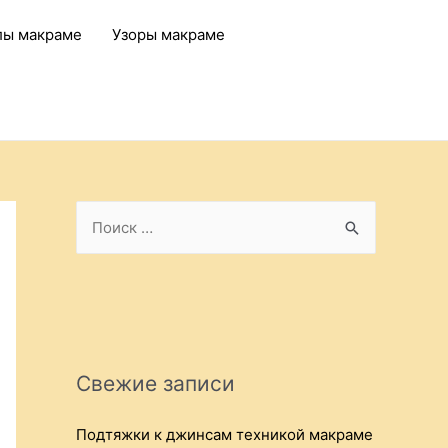
лы макраме
Узоры макраме
S
e
a
r
c
h
Свежие записи
f
o
Подтяжки к джинсам техникой макраме