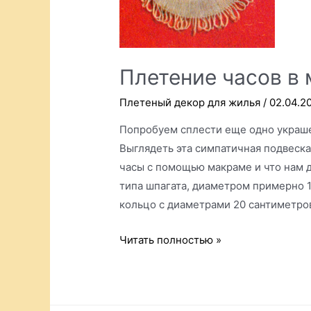
Плетение часов в
Плетеный декор для жилья
/
02.04.2
Попробуем сплести еще одно украшен
Выглядеть эта симпатичная подвеска 
часы с помощью макраме и что нам д
типа шпагата, диаметром примерно 1
кольцо с диаметрами 20 сантиметров
Плетение
Читать полностью »
часов
в
макраме.