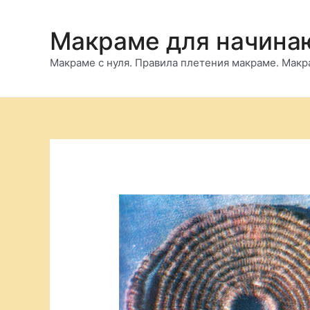
Перейти
к
Макраме для начин
содержимому
Макраме с нуля. Правила плетения макраме. Макра