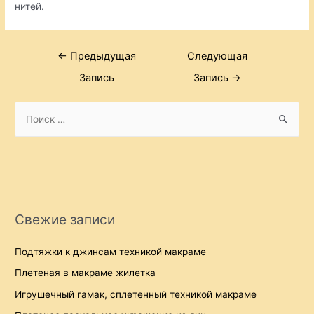
нитей.
Навигация
←
Предыдущая
Следующая
по
Запись
Запись
→
записям
S
e
a
r
c
h
Свежие записи
f
o
Подтяжки к джинсам техникой макраме
r
Плетеная в макраме жилетка
:
Игрушечный гамак, сплетенный техникой макраме