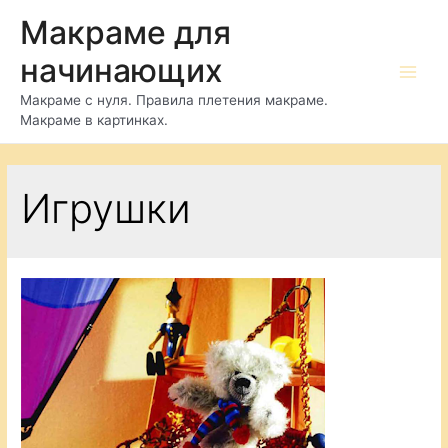
Перейти
Макраме для
к
начинающих
содержимому
Main
Макраме с нуля. Правила плетения макраме.
Макраме в картинках.
Men
Игрушки