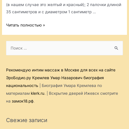
(в нашем случае это желтый и красный); 2 палочки длиной
35 сантиметров и с диаметром 1 сантиметр …
Игрушечный
Читать полностью »
гамак,
сплетенный
S
техникой
e
макраме
a
r
Рекомендую интим массаж в Москве для всех на сайте
c
ЭроБодио.ру
Кремлев Умар Назарович биография
h
национальность
| Биография Умара Кремлева по
f
материалам
klerk.ru
. | Вскрытие дверей Ижевск смотрите
o
на
замок18.рф
.
r
:
Свежие записи