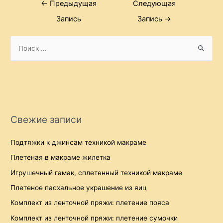
Навигация
←
Предыдущая
Следующая
по
Запись
Запись
→
записям
S
e
a
r
c
h
Свежие записи
f
o
Подтяжки к джинсам техникой макраме
r
Плетеная в макраме жилетка
:
Игрушечный гамак, сплетенный техникой макраме
Плетеное пасхальное украшение из яиц
Комплект из ленточной пряжи: плетение пояса
Комплект из ленточной пряжи: плетение сумочки