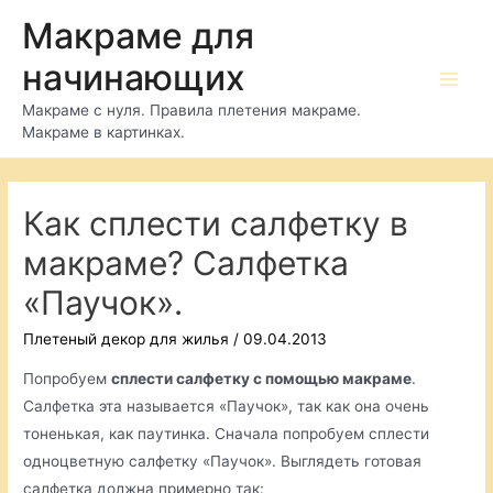
Перейти
Макраме для
к
начинающих
содержимому
Main
Макраме с нуля. Правила плетения макраме.
Макраме в картинках.
Men
Как сплести салфетку в
макраме? Салфетка
«Паучок».
Плетеный декор для жилья
/
09.04.2013
Попробуем
сплести салфетку с помощью макраме
.
Салфетка эта называется «Паучок», так как она очень
тоненькая, как паутинка. Сначала попробуем сплести
одноцветную салфетку «Паучок». Выглядеть готовая
салфетка должна примерно так: