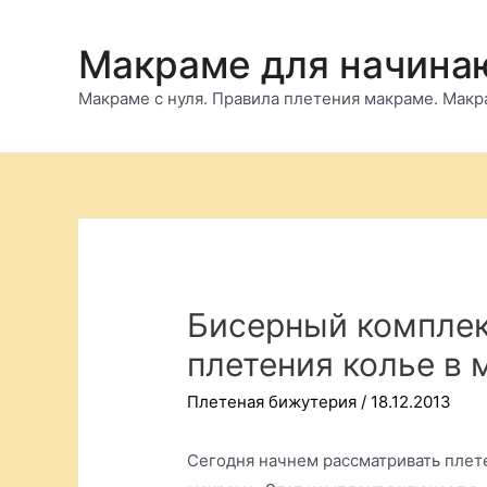
Перейти
к
Макраме для начин
содержимому
Макраме с нуля. Правила плетения макраме. Макра
Бисерный комплек
плетения колье в
Плетеная бижутерия
/
18.12.2013
Сегодня начнем рассматривать плет