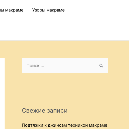
лы макраме
Узоры макраме
S
e
a
r
c
h
Свежие записи
f
o
Подтяжки к джинсам техникой макраме