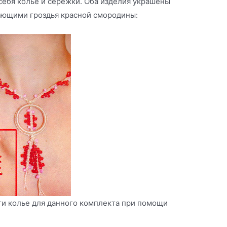
себя колье и сережки. Оба изделия украшены
ающими гроздья красной смородины:
сти колье для данного комплекта при помощи