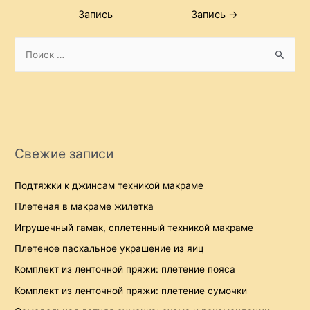
по
Запись
Запись
→
записям
S
e
a
r
c
h
Свежие записи
f
o
Подтяжки к джинсам техникой макраме
r
Плетеная в макраме жилетка
:
Игрушечный гамак, сплетенный техникой макраме
Плетеное пасхальное украшение из яиц
Комплект из ленточной пряжи: плетение пояса
Комплект из ленточной пряжи: плетение сумочки