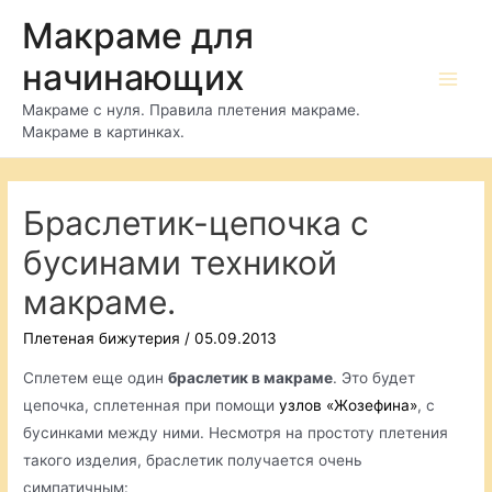
Перейти
Макраме для
к
начинающих
содержимому
Main
Макраме с нуля. Правила плетения макраме.
Макраме в картинках.
Men
Браслетик-цепочка с
бусинами техникой
макраме.
Плетеная бижутерия
/
05.09.2013
Сплетем еще один
браслетик в макраме
. Это будет
цепочка, сплетенная при помощи
узлов «Жозефина»
, с
бусинками между ними. Несмотря на простоту плетения
такого изделия, браслетик получается очень
симпатичным: