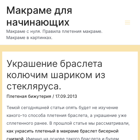
Перейти
Макраме для
к
начинающих
содержимому
Main
Макраме с нуля. Правила плетения макраме.
Макраме в картинках.
Men
Украшение браслета
колючим шариком из
стекляруса.
Плетеная бижутерия
/
17.09.2013
Темой сегодняшней статьи опять будет не изучение
какого-то способа плетения браслета, а украшение уже
сплетенного ранее. В прошлой статье мы рассматривали,
как украсить плетеный в макраме браслет бисерной
снизкой
. Именно на основе такого браслета и будем