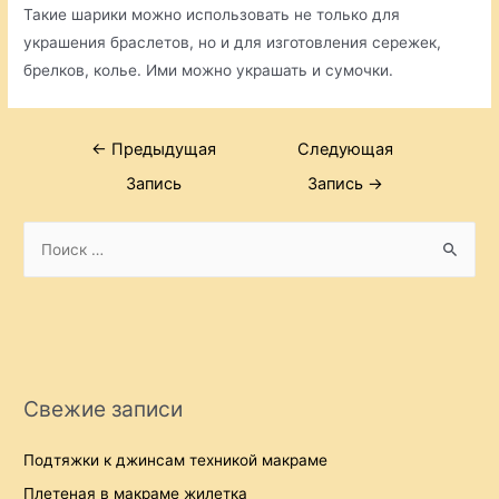
Такие шарики можно использовать не только для
украшения браслетов, но и для изготовления сережек,
брелков, колье. Ими можно украшать и сумочки.
Навигация
←
Предыдущая
Следующая
по
Запись
Запись
→
записям
S
e
a
r
c
h
Свежие записи
f
o
Подтяжки к джинсам техникой макраме
r
Плетеная в макраме жилетка