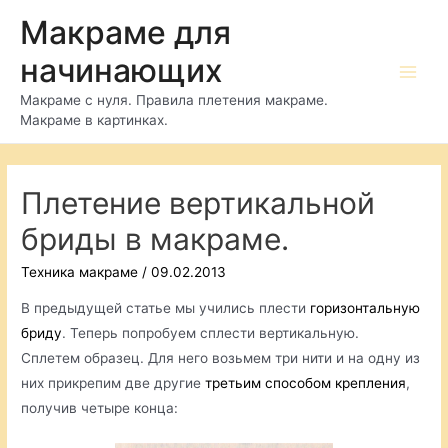
Перейти
Макраме для
к
начинающих
содержимому
Main
Макраме с нуля. Правила плетения макраме.
Макраме в картинках.
Men
Плетение вертикальной
бриды в макраме.
Техника макраме
/
09.02.2013
В предыдущей статье мы учились плести
горизонтальную
бриду
. Теперь попробуем сплести вертикальную.
Сплетем образец. Для него возьмем три нити и на одну из
них прикрепим две другие
третьим способом крепления
,
получив четыре конца: