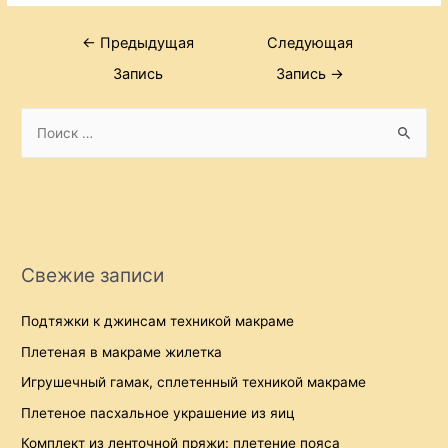
Навигация
←
Предыдущая
Следующая
по
Запись
Запись
→
записям
S
e
a
r
c
h
Свежие записи
f
o
Подтяжки к джинсам техникой макраме
r
Плетеная в макраме жилетка
:
Игрушечный гамак, сплетенный техникой макраме
Плетеное пасхальное украшение из яиц
Комплект из ленточной пряжи: плетение пояса