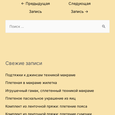
Навигация
←
Предыдущая
Следующая
по
Запись
Запись
→
записям
S
e
a
r
c
h
Свежие записи
f
o
Подтяжки к джинсам техникой макраме
r
Плетеная в макраме жилетка
:
Игрушечный гамак, сплетенный техникой макраме
Плетеное пасхальное украшение из яиц
Комплект из ленточной пряжи: плетение пояса
Комплект из ленточной пряжи: плетение сумочки